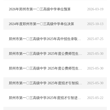
郑州市第一〇三高级中学 2026年郑州市事业单位
2026-07
公开招聘（省级联考）进入面试人员公告
2026年郑州市第一〇三高级中学单位预算
2026-03
2024年度郑州市第一〇三高级中学单位决算
2025-10
郑州市第一〇三高级中学2025年高中招生录取公
2025-07
告
郑州市第一〇三高级中学 2025年度公费师范生招
2025-05
聘拟录用人员公告
郑州市第一〇三高级中学 2025年度公费师范生招
2025-05
聘进入面试人员公告
郑州市第一〇三高级中学 2025年度招才引智拟录
2025-05